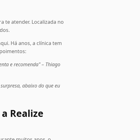
a te atender. Localizada no
dos.
qui. Há anos, a clínica tem
epoimentos:
uenta e recomenda" – Thiago
r surpresa, abaixo do que eu
 a Realize
urante muitos anos, o