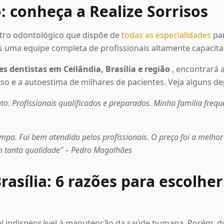
: conheça a Realize Sorrisos
ntro odontológico que dispõe de
todas as especialidades
par
s uma equipe completa de profissionais altamente capacita
s dentistas em Ceilândia, Brasília e região
, encontrará a
iso e a autoestima de milhares de pacientes. Veja alguns d
to. Profissionais qualificados e preparados. Minha família freq
impa. Fui bem atendido pelos profissionais. O preço foi a melho
m tanta qualidade" – Pedro Magalhães
asília: 6 razões para escolher
nal indispensável à manutenção da saúde humana. Porém, d