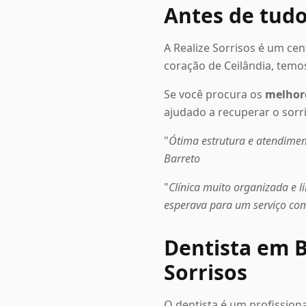
Antes de tudo
A Realize Sorrisos é um ce
coração de Ceilândia, temo
Se você procura os
melhore
ajudado a recuperar o sorr
"
Ótima estrutura e atendimen
Barreto
"
Clínica muito organizada e l
esperava para um serviço co
Dentista em Br
Sorrisos
O dentista é um profissio